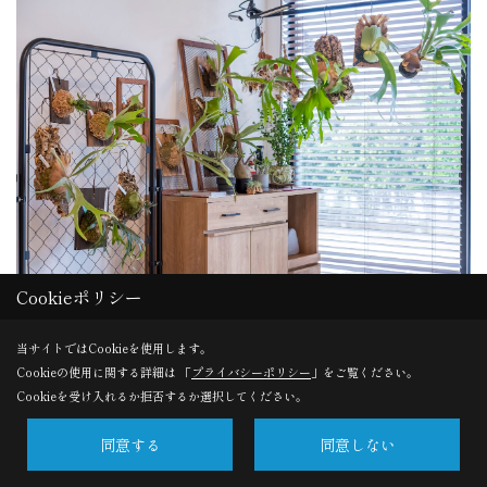
Cookieポリシー
奥様も一緒に植物のお世話をするんですか？
当サイトではCookieを使用します。
Cookieの使用に関する詳細は 「
プライバシーポリシー
」をご覧ください。
光輪子さん
いえいえ、私は見る専門で、植物はすべて夫におまかせで
Cookieを受け入れるか拒否するか選択してください。
す。
同意する
同意しない