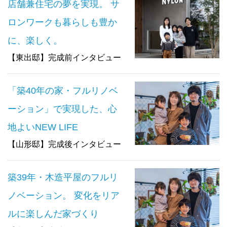
店舗兼住宅の夢を実現。 サ
ロンワークも暮らしも豊か
に、楽しく。
【東出邸】完成前インタビュー
「築40年の家・フルリノベ
ーション」で実現した、心
地よいNEW LIFE
【山形邸】完成後インタビュー
築39年・木造平屋のフルリ
ノベーション。 変化をリア
ルに楽しんだ家づくり