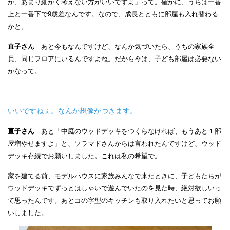
か、あまり細かく考えない方がいいですよ」って。確かに、うちは一番
上と一番下で9歳差なんです。なので、成長とともに部屋も入れ替わる
かと。
直子さん
あと今もなんですけど、なんか気づいたら、うちの家族全
員、同じフロアにいるんですよね。だから今は、子ども部屋は必要ない
かなって。
いいですねぇ。なんか想像がつきます。
直子さん
あと「中庭のウッドデッキをつくらなければ、もうあと１部
屋増やせますよ」と、ソラマドさんからは言われたんですけど、ウッド
デッキ存続でお願いしました。これは私の希望で。
家を建てる前、モデルハウスに家族みんなで来たときに、子どもたちが
ウッドデッキでずっとはしゃいで遊んでいたのを見た時、絶対欲しいっ
て思ったんです。あとコの字型のキッチンも取り入れたいと思ってお願
いしました。