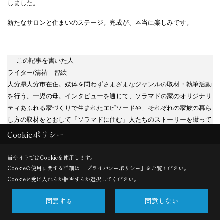
しました。
新たなサロンと住まいのステージ。完成が、本当に楽しみです。
──この記事を書いた人
ライター/清祐 智絵
大分県大分市在住。媒体を問わずさまざまなジャンルの取材・執筆活動
を行う。一児の母。インタビューを通じて、ソラマドの家のオリジナリ
ティあふれる家づくりで生まれたエピソードや、それぞれの家族の暮ら
し方の取材をとおして「ソラマドに住む」人たちのストーリーを綴って
いる。
Cookieポリシー
当サイトではCookieを使用します。
Cookieの使用に関する詳細は 「
プライバシーポリシー
」をご覧ください。
インタビュー - 完成前インタビュー にある
Cookieを受け入れるか拒否するか選択してください。
その他のお客様の声
同意する
同意しない