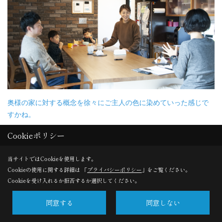
奥様の家に対する概念を徐々にご主人の色に染めていった感じで
すかね。
Cookieポリシー
匡弘さん
そんなとこですかね。染まりきっていないことも多々あった
かと思いますが、僕が思い描くものやわがままを聞いてもらいました
ね〜。
当サイトではCookieを使用します。
Cookieの使用に関する詳細は 「
プライバシーポリシー
」をご覧ください。
未穂さん
私が何を言っても変わらないのは分かっていたし、私も「こ
Cookieを受け入れるか拒否するか選択してください。
こは絶対にこうしたい！」っていうのがあるわけではなかったので、逆
に率先していろいろ決めてもらえてありがたかったですよ。
同意する
同意しない
匡弘さん
レンガの壁のスペースも最初はこの一面（キッチン）だけだ