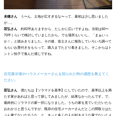
未穂さん
う〜ん、土地が広すぎるな〜って、最初は少し思いました
が…。
匡弘さん
約82坪ありますから、たしかに広いですよね。当初は60〜
70坪くらいで検討していましたから。でも場所もいいし、「まぁいっ
か！」と踏みきりました。その後、造士さんに報告していろいろ調べて
もらいお墨付きをもらって、購入までたどり着きました。そこからはト
ントン拍子で進んだ感じですね。
住宅展示場やハウスメーカーさんを回られた時の感想を教えてく
ださい。
匡弘さん
僕たちは【ソラマドを基準】にしていたので、基準以上を満
たす家があればと思って探してみましたが、結果なかったんです。で、
最終的にソラマドの家一択になりました。うちの家を見ていただいたら
おわかりと思うんですが、既存の住宅メーカーさんだとこの間取りはた
ぶん建てないだろうな、と。きっと多くの人が好きそうな家でないとメ