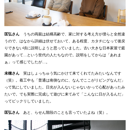
匡弘さん
うちの両親は結構高齢で、家に対する考え方が僕らと全然違
うので、はなから詳細は伏せておいて、ある程度、カタチになって後戻
りできない頃に説明しようと思っていました。古い大きな日本家屋で庭
園があって…という世代の人たちなので。説明をしてからは「あれま
ぁ」って感じでしたが…。
未穂さん
実はしょっちゅう気にかけて来てくれてたみたいなんです
（笑）。着工中も「普通は南側なのに、なんでここがリビングなんだ」
って気にしていました。日光が入んないじゃないかって心配があったみ
たいで。でも実際に完成して遊びに来てみて「こんなに日が入るんだ」
ってビックリしていました。
匡弘さん
あと、らせん階段のことも言っていたよね（笑）。