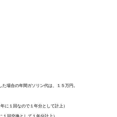
した場合の年間ガソリン代は、１５万円。
２年に１回なので１年分として計上）
に１回交換として１年分計上）