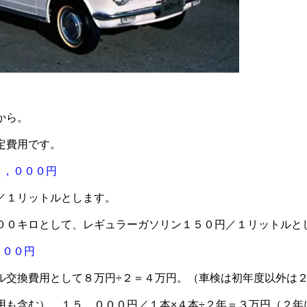
から。
定費用です。
０，０００円
／１リットルとします。
００キロとして、レギュラーガソリン１５０円／１リットルと
０００円
ル交換費用として８万円÷２＝４万円。（車検は初年度以外は
用も含む） １５，０００円／１本×４本÷２年＝３万円（２年