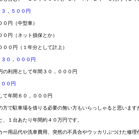
８３，５００円
００円（中型車）
００円（ネット損保とか）
０００円（１年分として計上）
：３０，０００円
円の利用として年間３０，０００円
０００円
して年間６０，０００円
の方で駐車場を借りる必要の無い方もいらっしゃると思います
と、１台あたり年間約４０万円です。
カー用品代や洗車費用、突然の不具合やウッカリぶつけた修理