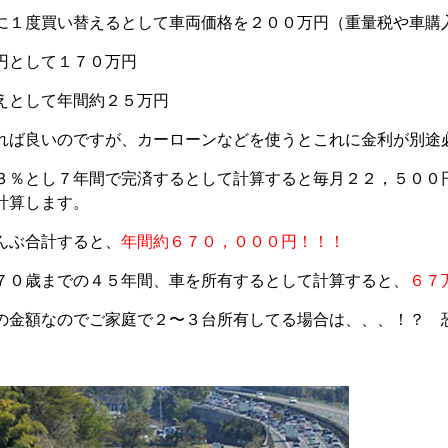
に１度買い替えるとして車両価格を２００万円（重量税や車購
円として１７０万円
えとして年間約２５万円
れば良いのですが、カーローンなどを使うとこれに金利が別途
３％とし７年間で完済するとして計算すると毎月２２，５００
計算します。
んぶ合計すると、
年間約６７０，０００円！！！
７０歳までの４５年間、車を所有するとして計算すると、
６７
の金額なのでご家庭で２〜３台所有してる場合は、、、！？ 