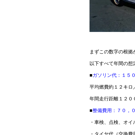
まずこの数字の根拠
以下すべて年間の想
■
ガソリン代：１５
平均燃費約１２キロ
年間走行距離１２０
■
整備費用：７０，
・車検、点検、オイ
・タイヤ代（交換費