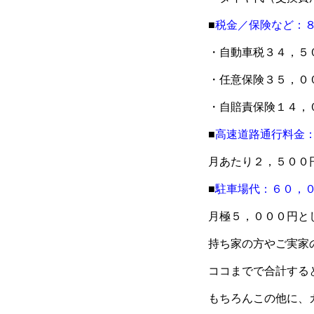
■
税金／保険など：
・自動車税３４，５
・任意保険３５，０
・自賠責保険１４，
■
高速道路通行料金
月あたり２，５００
■
駐車場代：６０，
月極５，０００円と
持ち家の方やご実家
ココまでで合計する
もちろんこの他に、