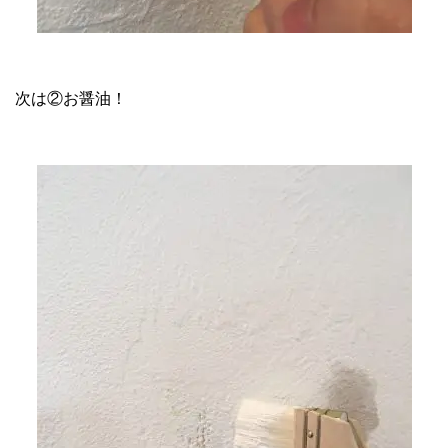
次は②お醤油！