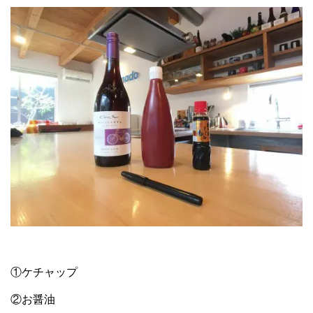
①ケチャップ
②お醤油