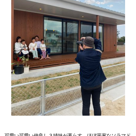
可愛い可愛い仲良し３姉妹が暮らす、ほぼ平家なソラマド