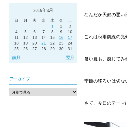
2019年8月
なんだか天候の悪い
日
月
火
水
木
金
土
1
2
3
4
5
6
7
8
9
10
これは秋雨前線の兆
11
12
13
14
15
16
17
18
19
20
21
22
23
24
25
26
27
28
29
30
31
前月
翌月
暑い夏も、感じてみ
アーカイブ
季節の移ろいは切な
さて、今日のテーマ