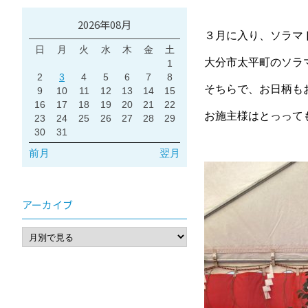
2026年08月
３月に入り、ソラマ
日
月
火
水
木
金
土
大分市太平町のソラ
1
2
3
4
5
6
7
8
そちらで、お日柄も
9
10
11
12
13
14
15
16
17
18
19
20
21
22
お施主様はとっって
23
24
25
26
27
28
29
30
31
前月
翌月
アーカイブ