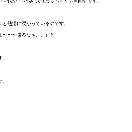
６０代か７０代の女性たちの日々の世間話です。
々と熱湯に浸かっているのです。
よ〜〜〜喋るなぁ、、）と。
す。
た。