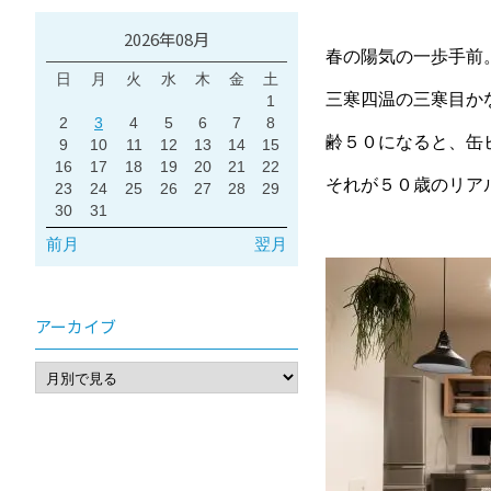
2026年08月
春の陽気の一歩手前
日
月
火
水
木
金
土
三寒四温の三寒目か
1
2
3
4
5
6
7
8
齢５０になると、缶
9
10
11
12
13
14
15
16
17
18
19
20
21
22
それが５０歳のリア
23
24
25
26
27
28
29
30
31
前月
翌月
アーカイブ