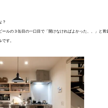
。
な？
ビールの３缶目の一口目で「開けなければよかった、、」と胃
ルです。