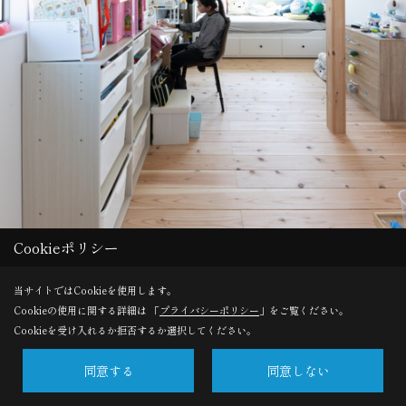
Cookieポリシー
当サイトではCookieを使用します。
優しい木の香りと光に包まれた空間。自分だけの特等席に座れ
Cookieの使用に関する詳細は 「
プライバシーポリシー
」をご覧ください。
ば、やりたいことが次々と溢れ出す。ソラマドが実家という選
Cookieを受け入れるか拒否するか選択してください。
択肢。
同意する
同意しない