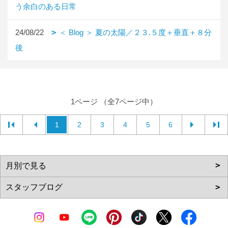
う余白のある日常
24/08/22
＜ Blog ＞ 夏の太陽／２３.５度＋垂直＋８分
後
1ページ （全7ページ中）
1
2
3
4
5
6