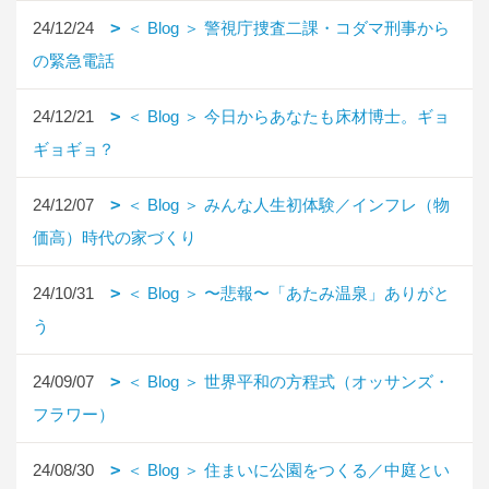
24/12/24
＜ Blog ＞ 警視庁捜査二課・コダマ刑事から
の緊急電話
24/12/21
＜ Blog ＞ 今日からあなたも床材博士。ギョ
ギョギョ？
24/12/07
＜ Blog ＞ みんな人生初体験／インフレ（物
価高）時代の家づくり
24/10/31
＜ Blog ＞ 〜悲報〜「あたみ温泉」ありがと
う
24/09/07
＜ Blog ＞ 世界平和の方程式（オッサンズ・
フラワー）
24/08/30
＜ Blog ＞ 住まいに公園をつくる／中庭とい